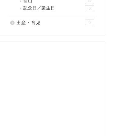
登山
12
記念日／誕生日
6
出産・育児
6