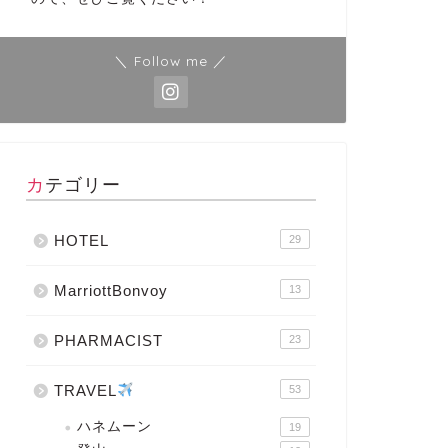
＼ Follow me ／
カテゴリー
HOTEL
29
MarriottBonvoy
13
PHARMACIST
23
TRAVEL
53
ハネムーン
19