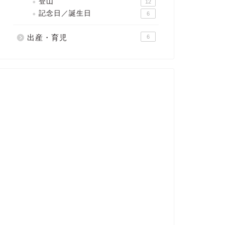
登山
12
記念日／誕生日
6
出産・育児
6