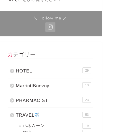
＼ Follow me ／
カテゴリー
HOTEL
29
MarriottBonvoy
13
PHARMACIST
23
TRAVEL
53
ハネムーン
19