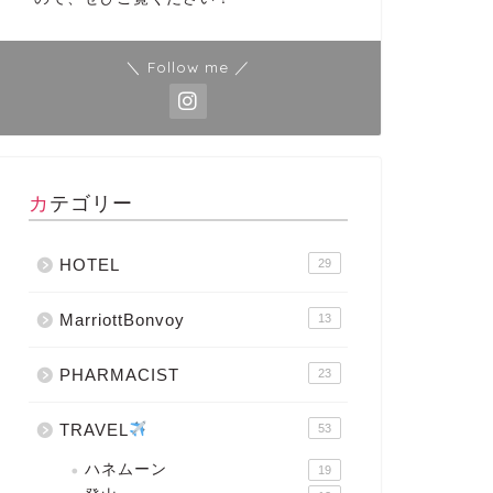
＼ Follow me ／
カテゴリー
HOTEL
29
MarriottBonvoy
13
PHARMACIST
23
TRAVEL
53
ハネムーン
19