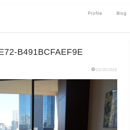
Profile
Blog
AE72-B491BCFAEF9E
03/20/2026