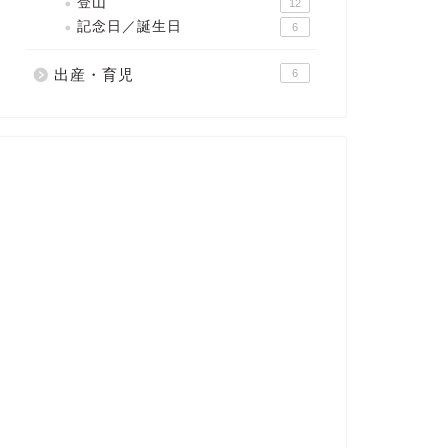
登山
12
記念日／誕生日
6
出産・育児
6