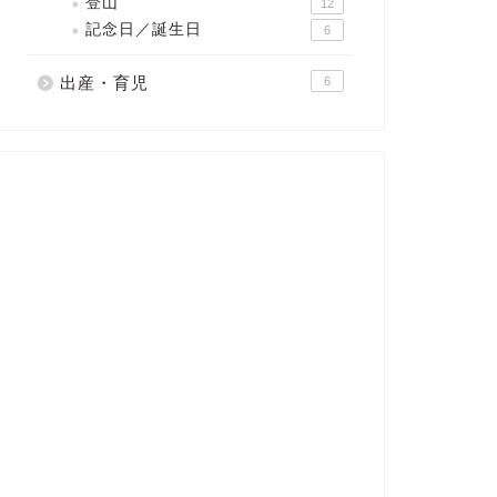
登山
12
記念日／誕生日
6
出産・育児
6