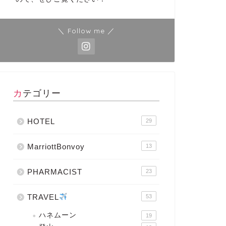
＼ Follow me ／
カテゴリー
HOTEL
29
MarriottBonvoy
13
PHARMACIST
23
TRAVEL
53
ハネムーン
19