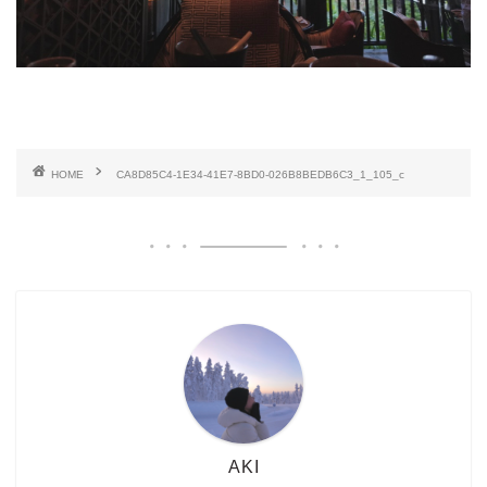
HOME
CA8D85C4-1E34-41E7-8BD0-026B8BEDB6C3_1_105_c
AKI