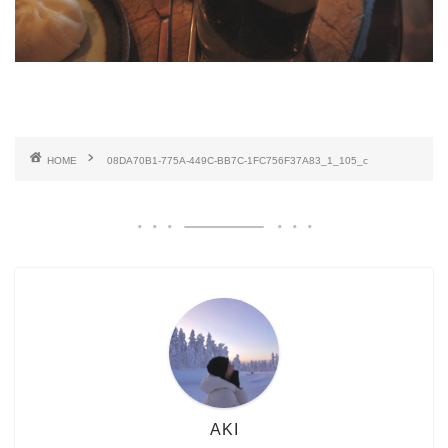
HOME
08DA70B1-775A-449C-BB7C-1FC756F37A83_1_105_c
AKI