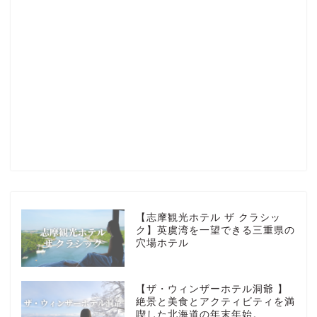
Profile
楽天ROOM
Blog
HOTEL
【志摩観光ホテル ザ クラシッ
ク】英虞湾を一望できる三重県の
穴場ホテル
MarriottBonvoy
【ザ・ウィンザーホテル洞爺 】
TRAVEL
絶景と美食とアクティビティを満
喫した北海道の年末年始。