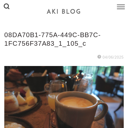
08DA70B1-775A-449C-BB7C-
1FC756F37A83_1_105_c
04/06/2025