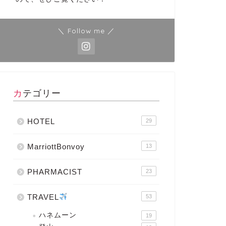
＼ Follow me ／
カテゴリー
HOTEL
29
MarriottBonvoy
13
PHARMACIST
23
TRAVEL
53
ハネムーン
19