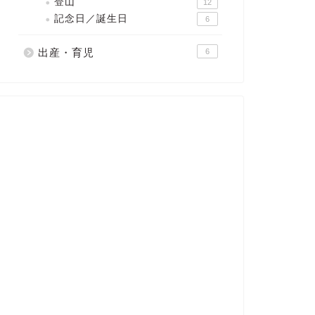
登山
12
記念日／誕生日
6
出産・育児
6