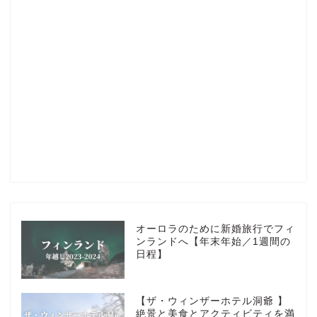
Profile
楽天ROOM
Blog
HOTEL
オーロラのために新婚旅行でフィ
ンランドへ【年末年始／1週間の
日程】
MarriottBonvoy
【ザ・ウィンザーホテル洞爺 】
TRAVEL
絶景と美食とアクティビティを満