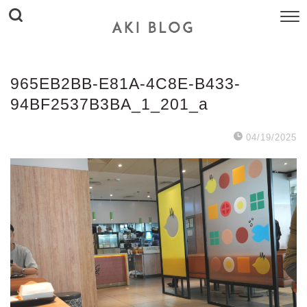
965EB2BB-E81A-4C8E-B433-
94BF2537B3BA_1_201_a
04/19/2025