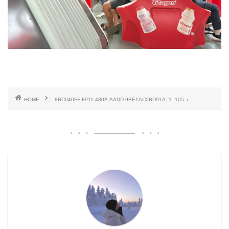
HOME
8BC040FF-F911-480A-AADD-9BE1AC0BD91A_1_105_c