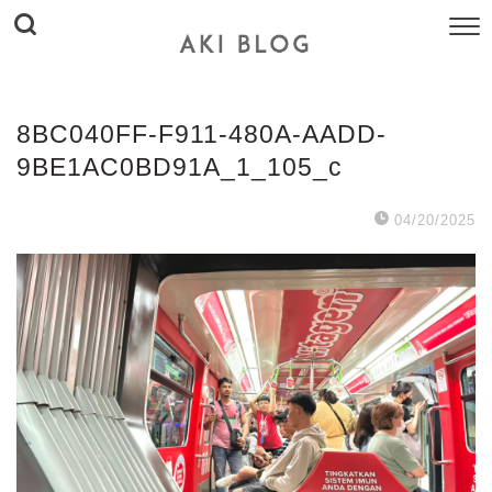
8BC040FF-F911-480A-AADD-
9BE1AC0BD91A_1_105_c
04/20/2025