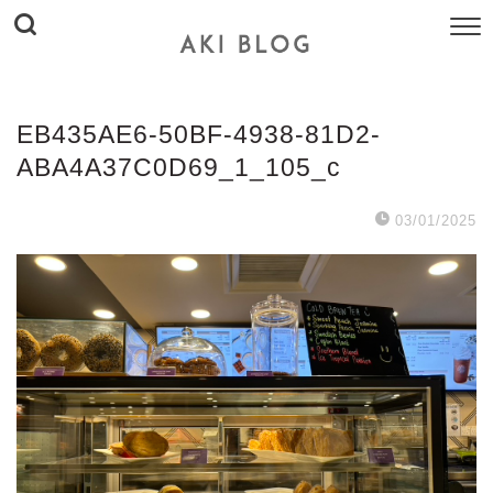
EB435AE6-50BF-4938-81D2-
ABA4A37C0D69_1_105_c
03/01/2025