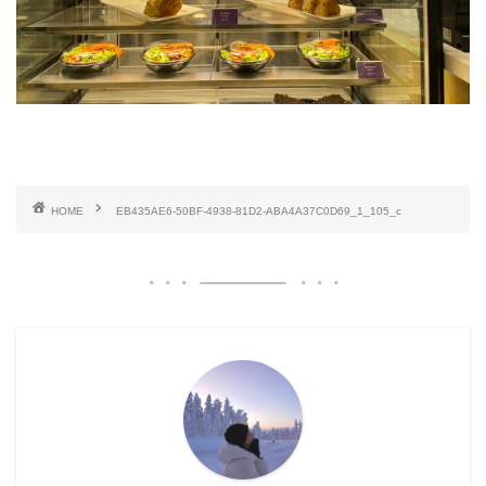
HOME
EB435AE6-50BF-4938-81D2-ABA4A37C0D69_1_105_c