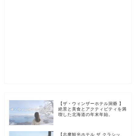
Profile
楽天ROOM
Blog
HOTEL
【ザ・ウィンザーホテル洞爺 】
絶景と美食とアクティビティを満
喫した北海道の年末年始。
MarriottBonvoy
【志摩観光ホテル ザ クラシッ
TRAVEL