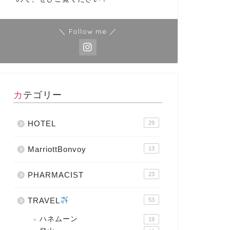
＼ Follow me ／
カテゴリー
HOTEL
29
MarriottBonvoy
13
PHARMACIST
23
TRAVEL
53
ハネムーン
19