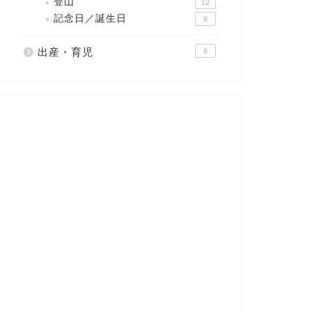
登山
12
記念日／誕生日
6
出産・育児
6