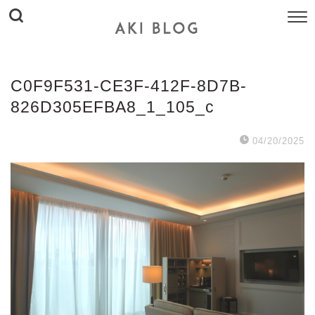
C0F9F531-CE3F-412F-8D7B-
826D305EFBA8_1_105_c
04/20/2025