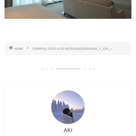
HOME
C0F9F531-CE3F-412F-8D7B-826D305EFBA8_1_105_c
AKI