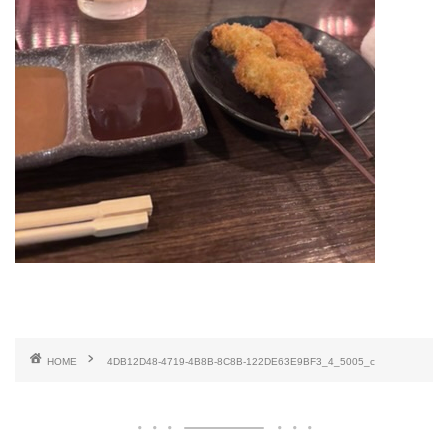
HOME
4DB12D48-4719-4B8B-8C8B-122DE63E9BF3_4_5005_c