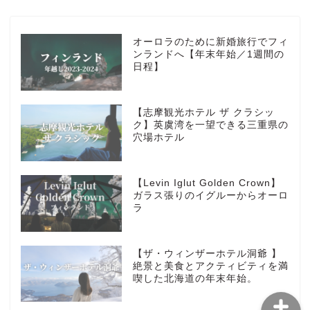
HOTEL
オーロラのために新婚旅行でフィ
ンランドへ【年末年始／1週間の
日程】
MarriottBonvoy
【志摩観光ホテル ザ クラシッ
TRAVEL
ク】英虞湾を一望できる三重県の
穴場ホテル
Instagram
【Levin Iglut Golden Crown】
Contact
ガラス張りのイグルーからオーロ
ラ
privacy policy
【ザ・ウィンザーホテル洞爺 】
絶景と美食とアクティビティを満
喫した北海道の年末年始。