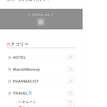
＼ Follow me ／
カテゴリー
HOTEL
29
MarriottBonvoy
13
PHARMACIST
23
TRAVEL
53
ハネムーン
19