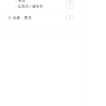
登山
12
記念日／誕生日
6
出産・育児
6